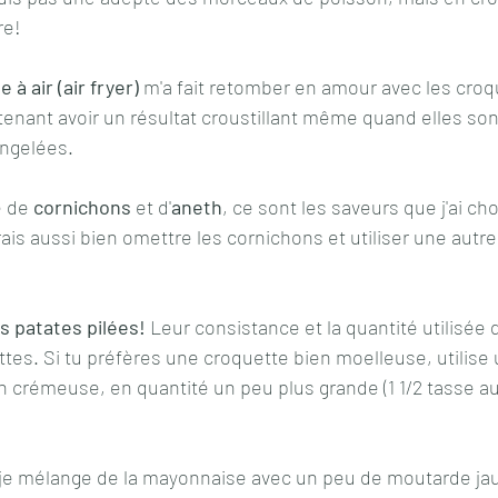
re!
 à air (air fryer) 
m'a fait retomber en amour avec les croq
tenant avoir un résultat croustillant même quand elles so
ongelées.
 de 
cornichons
 et d'
aneth
, ce sont les saveurs que j'ai ch
rais aussi bien omettre les cornichons et utiliser une autr
s patates pilées!
 Leur consistance et la quantité utilisée
ttes. Si tu préfères une croquette bien moelleuse, utilise
crémeuse, en quantité un peu plus grande (1 1/2 tasse au 
 je mélange de la mayonnaise avec un peu de moutarde ja