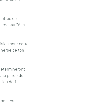
uettes de 
nt réchauffées 
oisies pour cette 
e herbe de ton 
 détermineront 
 une purée de 
lieu de 1 
une, des 