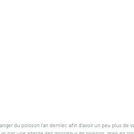
ger du poisson l'an dernier, afin d'avoir un peu plus de 
suis pas une adepte des morceaux de poisson, mais en cr