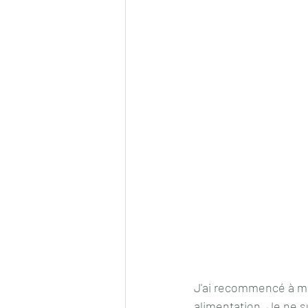
J'ai recommencé à man
alimentation. Je ne 