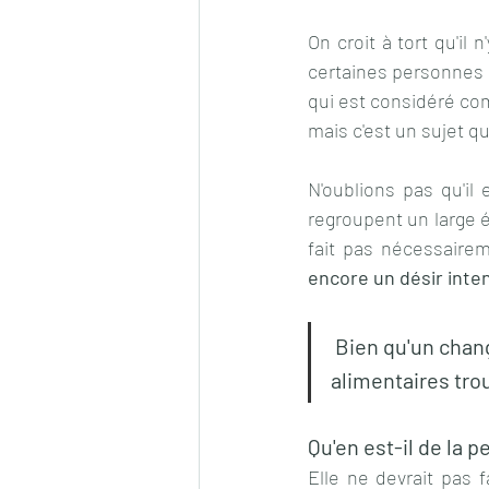
On croit à tort qu'il 
certaines personnes -
qui est considéré com
mais c'est un sujet qui
N'oublions pas qu'il 
regroupent un large 
fait pas nécessairem
encore un désir inte
 Bien qu'un changement de poids rapide puisse nous alerter, les comportements 
alimentaires tro
Qu'en est-il de la 
Elle ne devrait pas fa