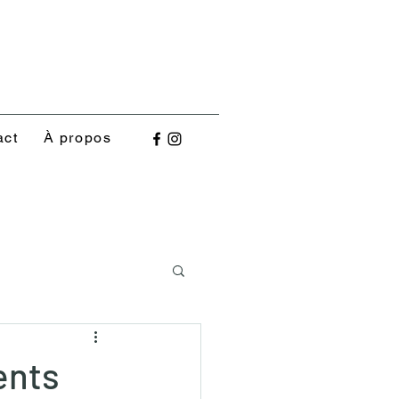
act
À propos
ents