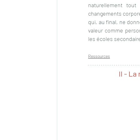
naturellement tout
changements corporel 
qui, au final, ne don
valeur comme personn
les écoles secondair
Ressources
II - L