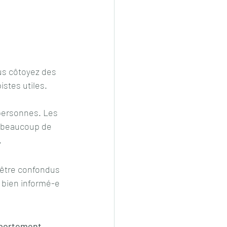
us côtoyez des 
istes utiles.
 personnes. Les 
 beaucoup de 
.
 être confondus 
 bien informé-e 
mportement 