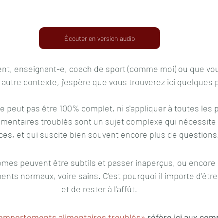
Écouter en version audio
ent, enseignant-e, coach de sport (comme moi) ou que vo
autre contexte, j'espère que vous trouverez ici quelques p
e ne peut pas être 100% complet, ni s'appliquer à toutes les
mentaires troublés sont un sujet complexe qui nécessite
es, et qui suscite bien souvent encore plus de questions
mes peuvent être subtils et passer inaperçus, ou encore
ts normaux, voire sains. C'est pourquoi il importe d'être
et de rester à l'affût.
omportements alimentaires troublés»
 réfère ici aux co